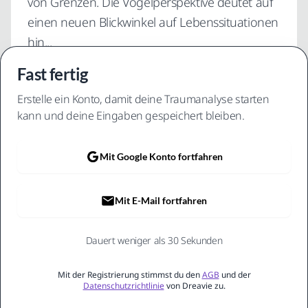
von Grenzen. Die Vogelperspektive deutet auf
einen neuen Blickwinkel auf Lebenssituationen
hin...
Fast fertig
Erstelle ein Konto, damit deine Traumanalyse starten
247
89%
156
kann und deine Eingaben gespeichert bleiben.
Träume
Erkenntnisse
Muster
Mit Google Konto fortfahren
8. Dezember 2025
Im verwunschenen Garten
Mit E-Mail fortfahren
Ich ging durch einen magischen Garten voller
leuchtender Blumen. Jede Blüte erzählte eine eigene
Dauert weniger als 30 Sekunden
Geschichte...
Mit der Registrierung stimmst du den
AGB
und der
Datenschutzrichtlinie
von Dreavie zu.